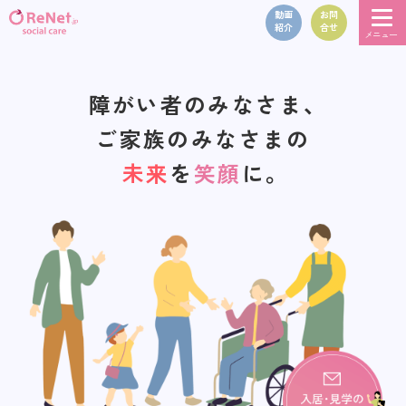
動画
お問
紹介
合せ
障がい者のみなさま、
ご家族のみなさまの
未来
を
笑顔
に。